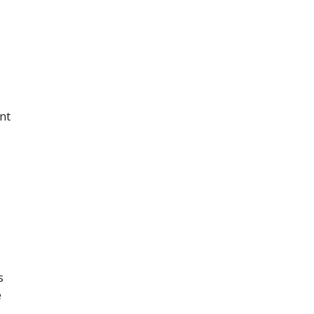
nt
s
e