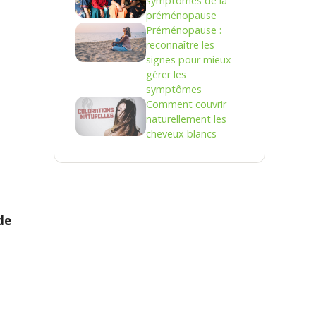
symptômes de la
préménopause
Préménopause :
reconnaître les
signes pour mieux
gérer les
symptômes
Comment couvrir
naturellement les
cheveux blancs
de