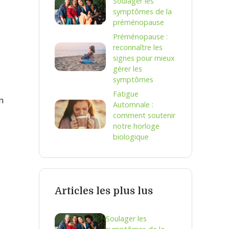
Soulager les
symptômes de la
préménopause
Préménopause :
reconnaître les
signes pour mieux
gérer les
symptômes
Fatigue
n
Automnale :
comment soutenir
notre horloge
biologique
Articles les plus lus
Soulager les