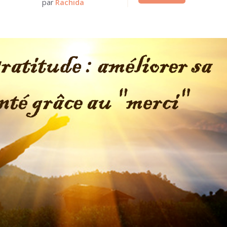
par
Rachida