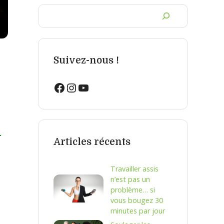
Chercher
un
article
Suivez-nous !
Facebook
Instagram
YouTube
n
Articles récents
Travailler assis
n’est pas un
problème… si
vous bougez 30
minutes par jour