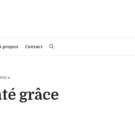
À propos
Contact
rci »
nté grâce