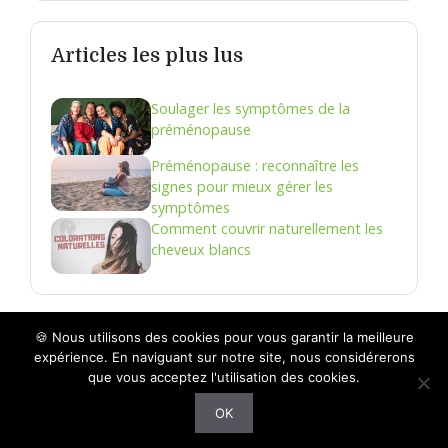
Articles les plus lus
Soulager les symptômes de la
préménopause
Préménopause : reconnaître les
signes pour mieux gérer les
symptômes
Comment couvrir naturellement les
cheveux blancs
🍪 Nous utilisons des cookies pour vous garantir la meilleure
NOTRE MISSION
MENTIONS LÉGALES
PLAN DU
expérience. En naviguant sur notre site, nous considérerons
SITE
POLITIQUE DE CONFIDENTIALITÉ
CONTACT
que vous acceptez l'utilisation des cookies.
OK
© 2026 Santez vous bien !