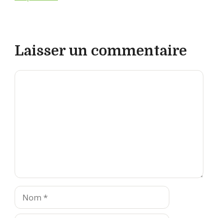
Laisser un commentaire
Commentaire
Nom