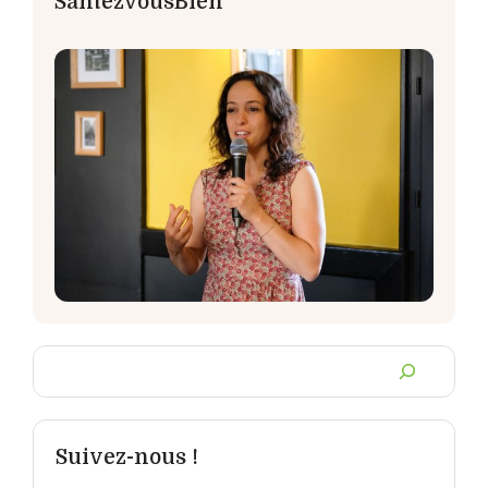
SantezVousBien
Chercher
un
article
Suivez-nous !