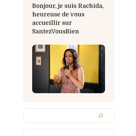
Bonjour, je suis Rachida,
heureuse de vous
accueillir sur
SantezVousBien
Chercher
un
article