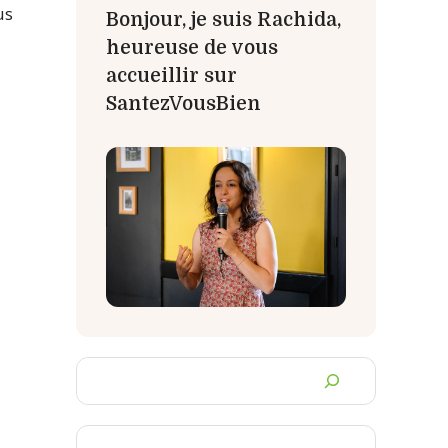
us
Bonjour, je suis Rachida,
heureuse de vous
accueillir sur
SantezVousBien
Chercher
un
article